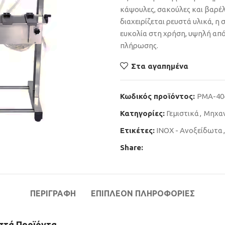
κάψουλες, σακούλες και βαρέλ
διαχειρίζεται ρευστά υλικά, η
ευκολία στη χρήση, υψηλή απ
πλήρωσης.
Στα αγαπημένα
Κωδικός προϊόντος:
PMA-40
Κατηγορίες:
Γεμιστικά
,
Μηχαν
Ετικέτες:
INOX - Ανοξείδωτα
,
Share:
ΠΕΡΙΓΡΑΦΉ
ΕΠΙΠΛΈΟΝ ΠΛΗΡΟΦΟΡΊΕΣ
υστά Προϊόντα