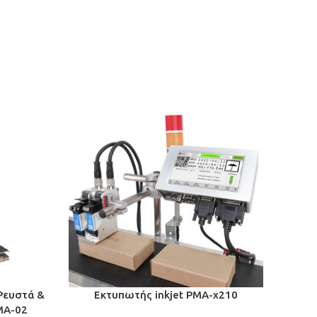
ΝΈΟ
 Ρευστά &
Εκτυπωτής inkjet PMA-x210
Ημι-α
MA-02
για 