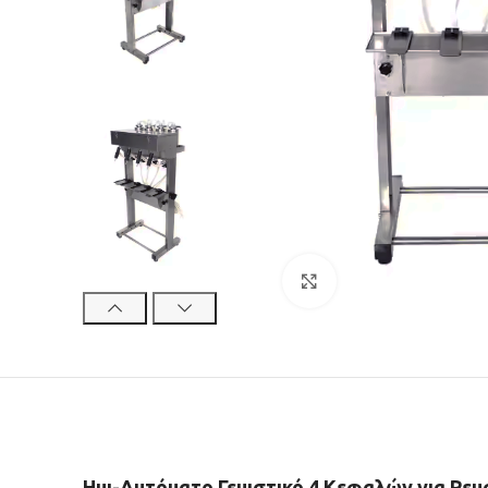
Κλικ για μεγέθυνση
Ημι-Αυτόματο Γεμιστικό 4 Κεφαλών για Ρε