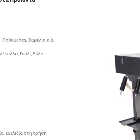
, Πούouches, Βαρέλια κ.ά.
 Μέταλλο, Γυαλί, Ξύλο
α, ευελιξία στη χρήση