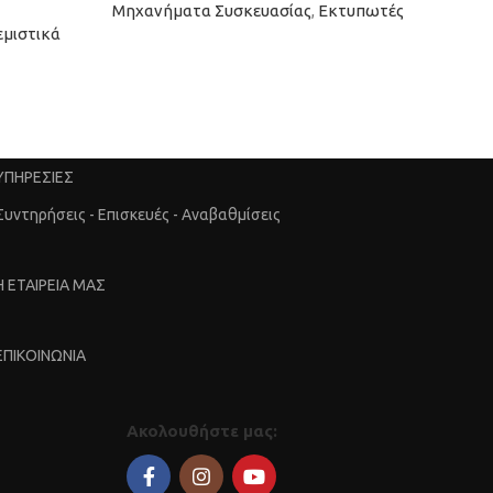
Μηχανήματα Συσκευασίας
,
Εκτυπωτές
εμιστικά
Μηχα
ΥΠΗΡΕΣΙΕΣ
Συντηρήσεις - Επισκευές - Αναβαθμίσεις
Η ΕΤΑΙΡΕΙΑ ΜΑΣ
ΕΠΙΚΟΙΝΩΝΙΑ
Ακολουθήστε μας: