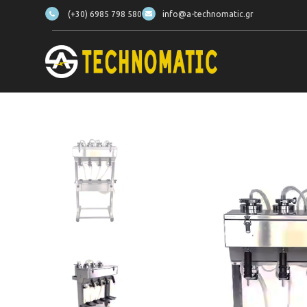
(+30) 6985 798 580
info@a-technomatic.gr