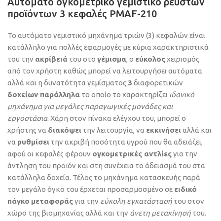
Αυτόματο ογκομετρικό γεμιστικό ρευστών
προϊόντων 3 κεφαλές PMAF-210
To αυτόματο γεμιστικό μηχάνημα τριών (3) κεφαλών είναι
κατάλληλο για πολλές εφαρμογές με κύρια χαρακτηριστικά
του την
ακρίβειά
του στο
γέμισμα
, ο
εύκολος
χειρισμός
από τον χρήστη καθώς μπορεί να λειτουργήσει αυτόματα
αλλά και η δυνατότητα γεμίσματος
3
διαφορετικών
δοχείων παράλληλα
το οποίο το χαρακτηρίζει
ιδανικό
μηχάνημα για μεγάλες παραγωγικές μονάδες και
εργοστάσια
. Χάρη στον πίνακα ελέγχου του, μπορεί ο
χρήστης να
διακόψει
την λειτουργία, να
εκκινήσει
αλλά και
να
ρυθμίσει
την ακριβή ποσότητα υγρού που θα αδειάζει,
αφού οι κεφαλές φέρουν
ογκομετρικές αντλίες
για την
άντληση του προϊόν και στη συνέχεια το άδειασμά του στα
κατάλληλα δοχεία. Τέλος το μηχάνημα κατασκευής παρά
τον μεγάλο όγκο του έρχεται προσαρμοσμένο σε
ειδικό
πάγκο
μεταφοράς
για την
εύκολη
εγκατάστασή
του στον
χώρο της βιομηχανίας αλλά και την
άνετη μετακίνησή
του.