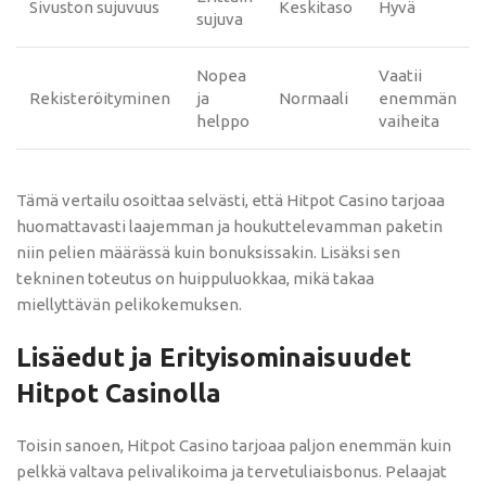
Sivuston sujuvuus
Keskitaso
Hyvä
sujuva
Nopea
Vaatii
Rekisteröityminen
ja
Normaali
enemmän
helppo
vaiheita
Tämä vertailu osoittaa selvästi, että Hitpot Casino tarjoaa
huomattavasti laajemman ja houkuttelevamman paketin
niin pelien määrässä kuin bonuksissakin. Lisäksi sen
tekninen toteutus on huippuluokkaa, mikä takaa
miellyttävän pelikokemuksen.
Lisäedut ja Erityisominaisuudet
Hitpot Casinolla
Toisin sanoen, Hitpot Casino tarjoaa paljon enemmän kuin
pelkkä valtava pelivalikoima ja tervetuliaisbonus. Pelaajat