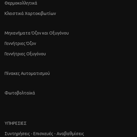
Θερμοκολλητικά
Κλειστικά Χαρτοκιβωτίων
Μηχανήματα Όζον και Οξυγόνου
Γεννήτριες Όζον
Γεννήτριες Οξυγόνου
Πίνακες Αυτοματισμού
Φωτοβολταϊκά
ΥΠΗΡΕΣΙΕΣ
Συντηρήσεις - Επισκευές - Αναβαθμίσεις