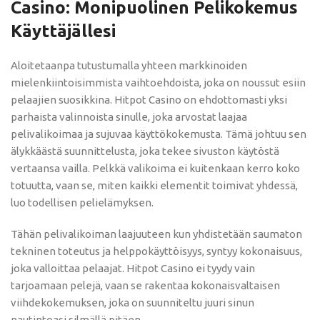
Casino: Monipuolinen Pelikokemus
Käyttäjällesi
Aloitetaanpa tutustumalla yhteen markkinoiden
mielenkiintoisimmista vaihtoehdoista, joka on noussut esiin
pelaajien suosikkina. Hitpot Casino on ehdottomasti yksi
parhaista valinnoista sinulle, joka arvostat laajaa
pelivalikoimaa ja sujuvaa käyttökokemusta. Tämä johtuu sen
älykkäästä suunnittelusta, joka tekee sivuston käytöstä
vertaansa vailla. Pelkkä valikoima ei kuitenkaan kerro koko
totuutta, vaan se, miten kaikki elementit toimivat yhdessä,
luo todellisen pelielämyksen.
Tähän pelivalikoiman laajuuteen kun yhdistetään saumaton
tekninen toteutus ja helppokäyttöisyys, syntyy kokonaisuus,
joka valloittaa pelaajat. Hitpot Casino ei tyydy vain
tarjoamaan pelejä, vaan se rakentaa kokonaisvaltaisen
viihdekokemuksen, joka on suunniteltu juuri sinun
nautintoasi silmällä pitäen.