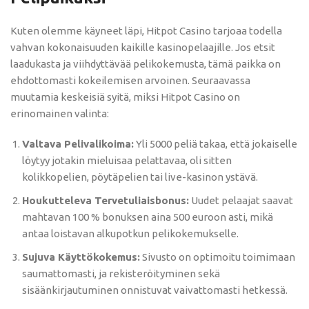
Kuten olemme käyneet läpi, Hitpot Casino tarjoaa todella
vahvan kokonaisuuden kaikille kasinopelaajille. Jos etsit
laadukasta ja viihdyttävää pelikokemusta, tämä paikka on
ehdottomasti kokeilemisen arvoinen. Seuraavassa
muutamia keskeisiä syitä, miksi Hitpot Casino on
erinomainen valinta:
Valtava Pelivalikoima:
Yli 5000 peliä takaa, että jokaiselle
löytyy jotakin mieluisaa pelattavaa, oli sitten
kolikkopelien, pöytäpelien tai live-kasinon ystävä.
Houkutteleva Tervetuliaisbonus:
Uudet pelaajat saavat
mahtavan 100 % bonuksen aina 500 euroon asti, mikä
antaa loistavan alkupotkun pelikokemukselle.
Sujuva Käyttökokemus:
Sivusto on optimoitu toimimaan
saumattomasti, ja rekisteröityminen sekä
sisäänkirjautuminen onnistuvat vaivattomasti hetkessä.